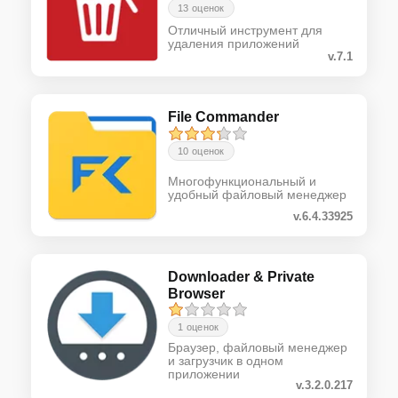
13 оценок
Отличный инструмент для
удаления приложений
v.7.1
File Commander
10 оценок
Многофункциональный и
удобный файловый менеджер
v.6.4.33925
Downloader & Private
Browser
1 оценок
Браузер, файловый менеджер
и загрузчик в одном
приложении
v.3.2.0.217