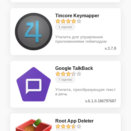
Tincore Keymapper
1 оценок
Утилита для управления
приложениями геймпадом
v.3.7.8
Google TalkBack
7 оценок
Утилита, преобразующая текст
в речь
v.6.1.0.186797687
Root App Deleter