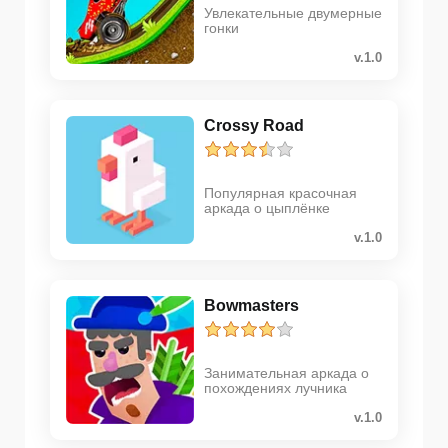
Увлекательные двумерные
гонки
v.1.0
Crossy Road
Популярная красочная
аркада о цыплёнке
v.1.0
Bowmasters
Занимательная аркада о
похождениях лучника
v.1.0