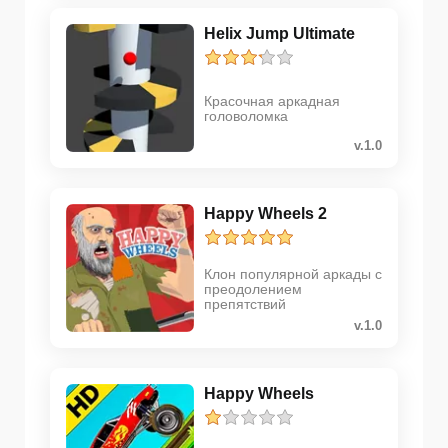
Helix Jump Ultimate
Красочная аркадная
головоломка
v.1.0
Happy Wheels 2
Клон популярной аркады с
преодолением
препятствий
v.1.0
Happy Wheels