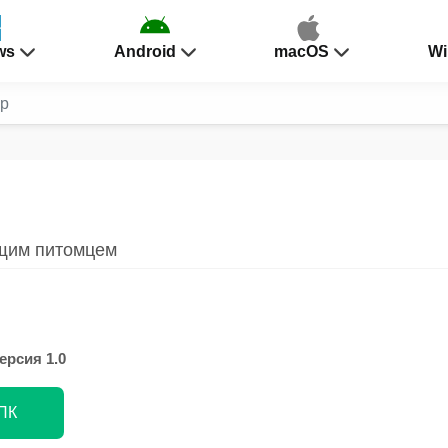
ws
Android
macOS
Wi
р
ящим питомцем
ерсия 1.0
 ПК