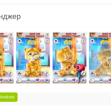
инджер
 Android