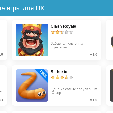
ие игры для ПК
Clash Royale
Забавная карточная
стратегия
1.0
v.1.0
Slither.io
Одна из самых популярных
 о
IO-игр
03
v.1.0