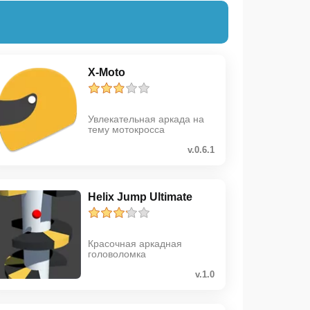
X-Moto
Увлекательная аркада на
тему мотокросса
v.0.6.1
Helix Jump Ultimate
Красочная аркадная
головоломка
v.1.0