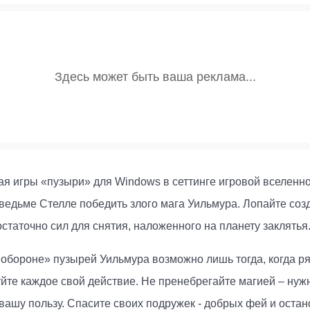
ная игры «пузыри» для Windows в сеттинге игровой вселенно
ведьме Стелле победить злого мага Уильмура. Лопайте со
остаточно сил для снятия, наложенного на планету заклятья
о обороне» пузырей Уильмура возможно лишь тогда, когда р
уйте каждое свой действие. Не пренебрегайте магией – нуж
вашу пользу. Спасите своих подружек - добрых фей и остан