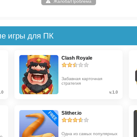
Жалоба/Проблема
ие игры для ПК
Clash Royale
Забавная карточная
стратегия
1.0
v.1.0
Slither.io
Одна из самых популярных
 о