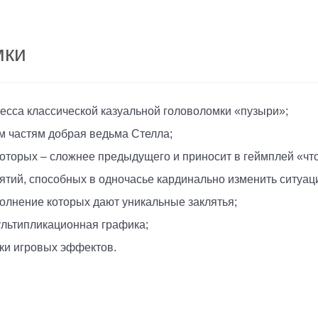
мки
есса классической казуальной головоломки «пузыри»;
 частям добрая ведьма Стелла;
которых – сложнее предыдущего и приносит в геймплей «что
тий, способных в одночасье кардинально изменить ситуац
лнение которых дают уникальные заклятья;
льтипликационная графика;
ки игровых эффектов.