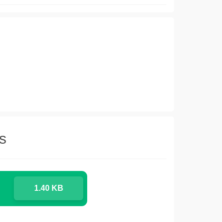
s
1.40 KB