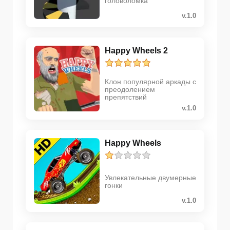
головоломка
v.1.0
Happy Wheels 2
Клон популярной аркады с
преодолением
препятствий
v.1.0
Happy Wheels
Увлекательные двумерные
гонки
v.1.0