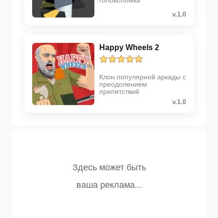
головоломка
v.1.0
Happy Wheels 2
Клон популярной аркады с
преодолением
препятствий
v.1.0