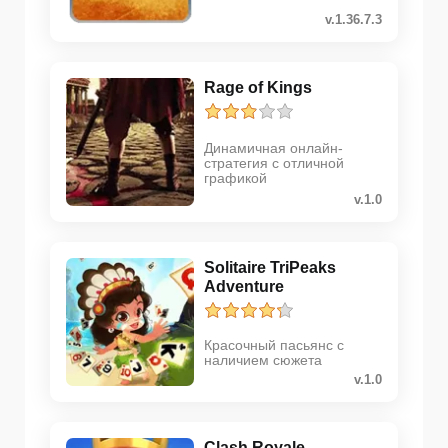
v.1.36.7.3
Rage of Kings
Динамичная онлайн-
стратегия с отличной
графикой
v.1.0
Solitaire TriPeaks
Adventure
Красочный пасьянс с
наличием сюжета
v.1.0
Clash Royale