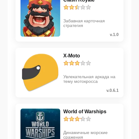
Забавная карточная
стратегия
v.1.0
X-Moto
Увлекательная аркада на
тему мотокросса
v.0.6.1
World of Warships
Динамичные морские
сражения