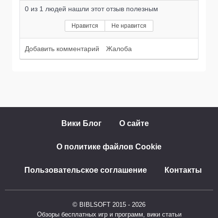
средств. Мне больше всего нравится
0
из
1
людей нашли этот отзыв полезным
джип, но есть также и другие. Гонки идут
Нравится
Не нравится
с ботами. Возможности онлайн игры с
Добавить комментарий
Жалоба
реальными игроками нет.
Вики Блог
О сайте
О политике файлов Cookie
Пользовательское соглашение
Контакты
© BIBLSOFT 2015 - 2026
Обзоры бесплатных игр и программ, вики статьи