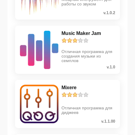
работы со звуком
v.1.0.2
Music Maker Jam
Отличная программа для
создания музыки из
семплов
v.1.0
Mixere
Отличная программа для
диджеев
v.1.1.00