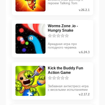
героем Talking Tom
v.26.2.1
Worms Zone .io -
Hungry Snake
Аркадная игра про
голодного червяка
v.6.24.3
Kick the Buddy Fun
Action Game
Забавная антистресс-игра
с веселыми испытаниями
v.2.17.2