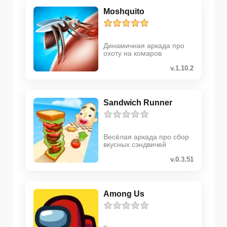
Moshquito
Динамичная аркада про
охоту на комаров
v.1.10.2
Sandwich Runner
Весёлая аркада про сбор
вкусных сэндвичей
v.0.3.51
Among Us