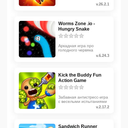
v.26.2.1
Worms Zone .io -
Hungry Snake
Аркадная игра про
голодного червяка
v.6.24.3
Kick the Buddy Fun
Action Game
Забавная антистресс-игра
с веселыми испытаниями
v.2.17.2
Sandwich Runner