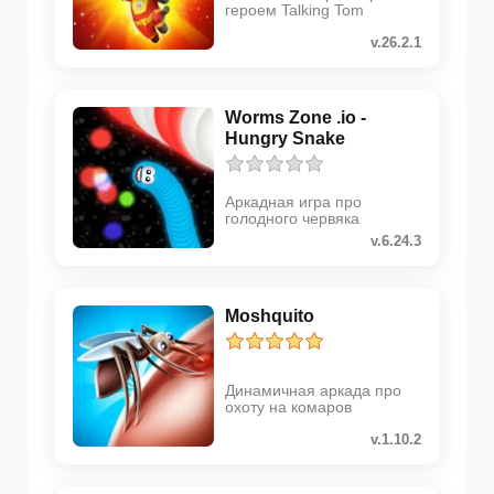
героем Talking Tom
v.26.2.1
Worms Zone .io -
Hungry Snake
Аркадная игра про
голодного червяка
v.6.24.3
Moshquito
Динамичная аркада про
охоту на комаров
v.1.10.2