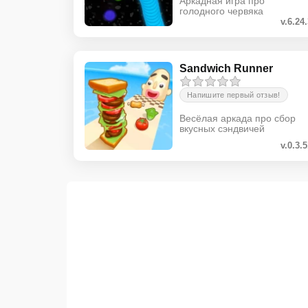
Аркадная игра про
голодного червяка
v.6.24
Sandwich Runner
Напишите первый отзыв!
Весёлая аркада про сбор
вкусных сэндвичей
v.0.3.