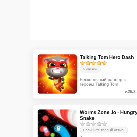
Talking Tom Hero Dash
5 оценок
Бесконечный раннер с
героем Talking Tom
v.26.2
Worms Zone .io - Hungr
Snake
Напишите первый отзыв!