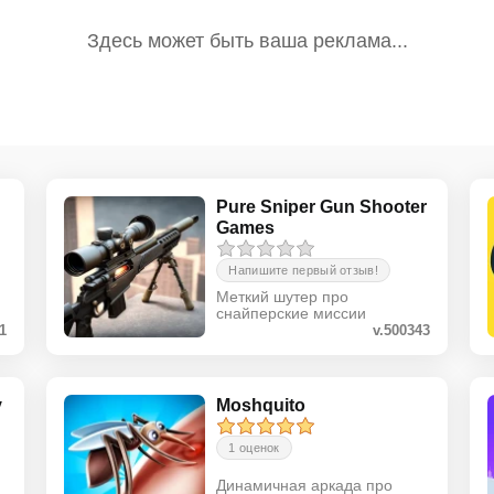
Pure Sniper Gun Shooter
Games
Напишите первый отзыв!
Меткий шутер про
снайперские миссии
.1
v.500343
y
Moshquito
1 оценок
Динамичная аркада про