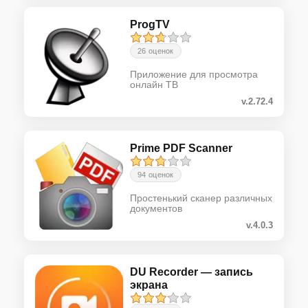
ProgTV
26 оценок
Приложение для просмотра
онлайн ТВ
v.2.72.4
Prime PDF Scanner
94 оценок
Простенький сканер различных
документов
v.4.0.3
DU Recorder — запись
экрана