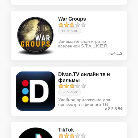
War Groups
14 оценок
Занимательная игра во
вселенной S.T.A.L.K.E.R.
v.4.1.2
Divan.TV онлайн тв и
фильмы
52 оценок
Удобное приложение для
просмотра эфирного ТВ
v.2.2.8.54
TikTok