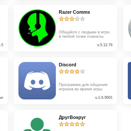
Razer Comms
Общайся с людьми в игре,
в любой точке планеты
3.5
v.5.12.76
Discord
Программа для общения
игроков во время игры
ая
v.1.0.9001
ДругВокруг