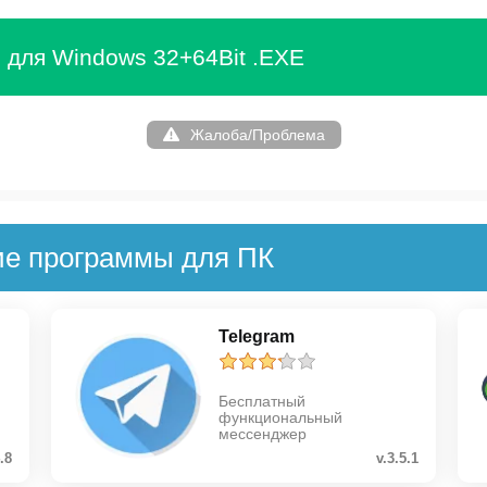
e для Windows 32+64Bit .EXE
Жалоба/Проблема
ие программы для ПК
Telegram
Бесплатный
функциональный
мессенджер
.8
v.3.5.1