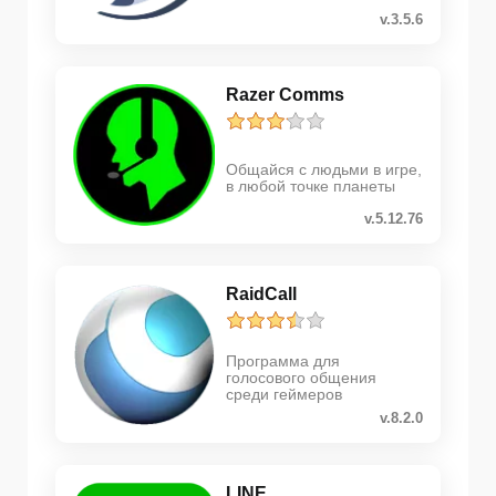
v.3.5.6
Razer Comms
Общайся с людьми в игре,
в любой точке планеты
v.5.12.76
RaidCall
Программа для
голосового общения
среди геймеров
v.8.2.0
LINE