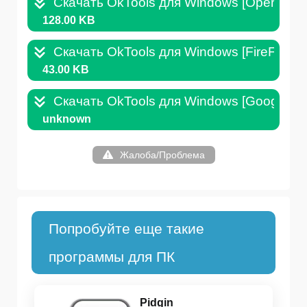
Скачать OkTools для Windows [Opera] .N
128.00 KB
Скачать OkTools для Windows [FireFox] .
43.00 KB
Скачать OkTools для Windows [Google Ch
unknown
Жалоба/Проблема
Попробуйте еще такие
программы для ПК
Pidgin